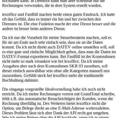
hochladen kann. In Debitoor kann man aber scheinbar nur die
Rechnungen verwenden, die in dem System erstellt wurden.
lexoffice und FastBill machen beide einen guten Eindruck. Ich hatte
oft das Gefühl, dass es immer ein hin und her zwischen den
Diensten ist. Die eine Funktion macht der eine Dienst besser und die
andere ist besser beim anderen Dienst.
Da ich nur die Vorarbeit für meine Steuerberaterin machen, soll es
für sie am Ende auch sehr einfach sein, dass sie an die Daten
kommt. Da ich nicht direkt auch DATEV online umstellen will, soll
es eine gute und einfache Möglichkeit geben, dass man die Daten im
DATEV-Format exportieren kann. Bei FastBill ist der Kontorahmen
nicht mehr so stark verankert wie bei lexoffice. Da ich meine
Ausgaben aber nach dem Kontorahmen SKR 03 zuordnen, soll
dieser einfach auswählbar sein ohne alle Kategorien manuell neu
zuzuordnen. Gefühlt steck bei lexoffice mehr die traditionelle
Buchhaltung dahinter.
Die eingangs vorgestellte Idealvorstellung habe ich noch nicht
erreicht. Da ich meine Rechnungen vorerst mit GrandTotal schreibe,
fehlt z.B. das automatische Benachrichtigen der Kunden, wenn die
Rechnung überfällig ist. Des Weiteren bietet lexoffice nicht die
Option, um Belege direkt an eine E-Mail-Adresse weiterzuleiten.
Dieses Problem lässt sich aber Dank der API recht gut umgehen.
Wie ich meine Belege über die API hochlade, zeige ich in einem