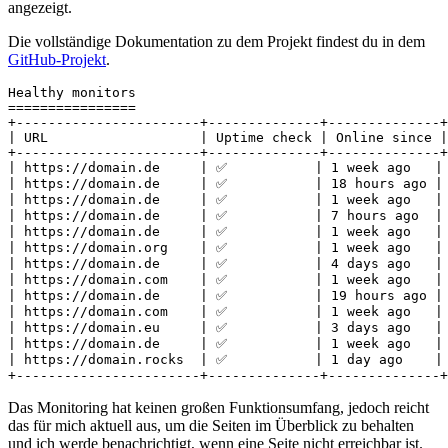
angezeigt.
Die vollständige Dokumentation zu dem Projekt findest du in dem
GitHub-Projekt
.
Healthy monitors

================

+-----------------------+--------------+--------------+
| URL                   | Uptime check | Online since |
+-----------------------+--------------+--------------+
| https://domain.de     | ✅           | 1 week ago   | 
| https://domain.de     | ✅           | 18 hours ago | 
| https://domain.de     | ✅           | 1 week ago   | 
| https://domain.de     | ✅           | 7 hours ago  | 
| https://domain.de     | ✅           | 1 week ago   | 
| https://domain.org    | ✅           | 1 week ago   | 
| https://domain.de     | ✅           | 4 days ago   | 
| https://domain.com    | ✅           | 1 week ago   | 
| https://domain.de     | ✅           | 19 hours ago | 
| https://domain.com    | ✅           | 1 week ago   | 
| https://domain.eu     | ✅           | 3 days ago   | 
| https://domain.de     | ✅           | 1 week ago   | 
| https://domain.rocks  | ✅           | 1 day ago    | 
+-----------------------+--------------+--------------+
Das Monitoring hat keinen großen Funktionsumfang, jedoch reicht
das für mich aktuell aus, um die Seiten im Überblick zu behalten
und ich werde benachrichtigt, wenn eine Seite nicht erreichbar ist.