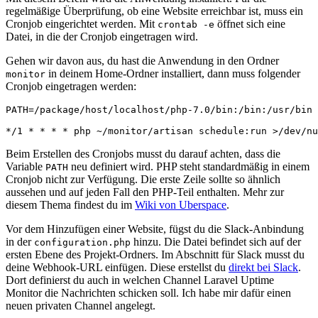
regelmäßige Überprüfung, ob eine Website erreichbar ist, muss ein
Cronjob eingerichtet werden. Mit
öffnet sich eine
crontab -e
Datei, in die der Cronjob eingetragen wird.
Gehen wir davon aus, du hast die Anwendung in den Ordner
in deinem Home-Ordner installiert, dann muss folgender
monitor
Cronjob eingetragen werden:
PATH=/package/host/localhost/php-7.0/bin:/bin:/usr/bin

*/1 * * * * php ~/monitor/artisan schedule:run >/dev/nu
Beim Erstellen des Cronjobs musst du darauf achten, dass die
Variable
neu definiert wird. PHP steht standardmäßig in einem
PATH
Cronjob nicht zur Verfügung. Die erste Zeile sollte so ähnlich
aussehen und auf jeden Fall den PHP-Teil enthalten. Mehr zur
diesem Thema findest du im
Wiki von Uberspace
.
Vor dem Hinzufügen einer Website, fügst du die Slack-Anbindung
in der
hinzu. Die Datei befindet sich auf der
configuration.php
ersten Ebene des Projekt-Ordners. Im Abschnitt für Slack musst du
deine Webhook-URL einfügen. Diese erstellst du
direkt bei Slack
.
Dort definierst du auch in welchen Channel Laravel Uptime
Monitor die Nachrichten schicken soll. Ich habe mir dafür einen
neuen privaten Channel angelegt.