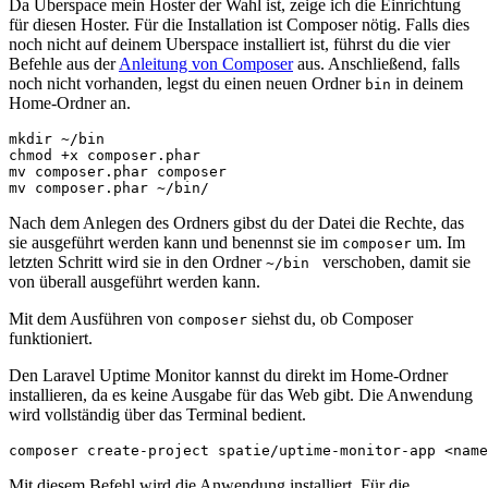
Da Uberspace mein Hoster der Wahl ist, zeige ich die Einrichtung
für diesen Hoster. Für die Installation ist Composer nötig. Falls dies
noch nicht auf deinem Uberspace installiert ist, führst du die vier
Befehle aus der
Anleitung von Composer
aus. Anschließend, falls
noch nicht vorhanden, legst du einen neuen Ordner
in deinem
bin
Home-Ordner an.
mkdir ~/bin

chmod +x composer.phar

mv composer.phar composer

mv composer.phar ~/bin/
Nach dem Anlegen des Ordners gibst du der Datei die Rechte, das
sie ausgeführt werden kann und benennst sie im
um. Im
composer
letzten Schritt wird sie in den Ordner
verschoben, damit sie
~/bin
von überall ausgeführt werden kann.
Mit dem Ausführen von
siehst du, ob Composer
composer
funktioniert.
Den Laravel Uptime Monitor kannst du direkt im Home-Ordner
installieren, da es keine Ausgabe für das Web gibt. Die Anwendung
wird vollständig über das Terminal bedient.
composer create-project spatie/uptime-monitor-app <name
Mit diesem Befehl wird die Anwendung installiert. Für die