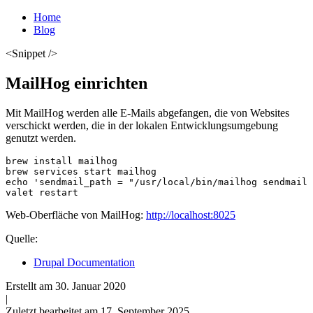
Home
Blog
<Snippet />
MailHog einrichten
Mit MailHog werden alle E-Mails abgefangen, die von Websites
verschickt werden, die in der lokalen Entwicklungsumgebung
genutzt werden.
brew install mailhog

brew services start mailhog

echo 'sendmail_path = "/usr/local/bin/mailhog sendmail 
valet restart
Web-Oberfläche von MailHog:
http://localhost:8025
Quelle:
Drupal Documentation
Erstellt am
30. Januar 2020
|
Zuletzt bearbeitet am 17. September 2025