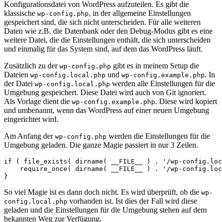
Konfigurationsdatei von WordPress aufzuteilen. Es gibt die
klassische
, in der allgemeine Einstellungen
wp-config.php
gespeichert sind, die sich nicht unterscheiden. Für alle weiteren
Daten wie z.B. die Datenbank oder den Debug-Modus gibt es eine
weitere Datei, die die Einstellungen enthält, die sich unterscheiden
und einmalig für das System sind, auf dem das WordPress läuft.
Zusätzlich zu der
gibt es in meinem Setup die
wp-config.php
Dateien
und
. In
wp-config.local.php
wp-config.example.php
der Datei
werden alle Einstellungen für die
wp-config.local.php
Umgebung gespeichert. Diese Datei wird auch von Git ignoriert.
Als Vorlage dient die
. Diese wird kopiert
wp-config.example.php
und umbenannt, wenn das WordPress auf einer neuen Umgebung
eingerichtet wird.
Am Anfang der
werden die Einstellungen für die
wp-config.php
Umgebung geladen. Die ganze Magie passiert in nur 3 Zeilen.
if ( file_exists( dirname( __FILE__ ) . '/wp-config.loc
    require_once( dirname( __FILE__ ) . '/wp-config.loc
}
So viel Magie ist es dann doch nicht. Es wird überprüft, ob die
wp-
vorhanden ist. Ist dies der Fall wird diese
config.local.php
geladen und die Einstellungen für die Umgebung stehen auf dem
bekannten Weg zur Verfügung.